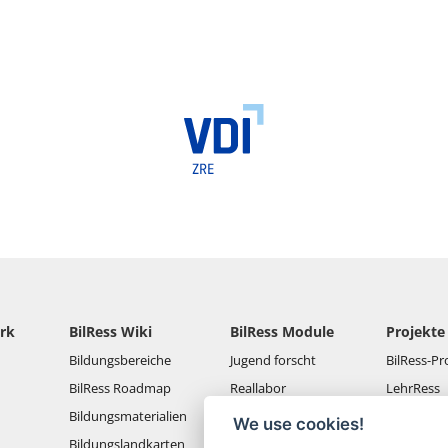
rk
BilRess Wiki
BilRess Module
Projekte
Bildungsbereiche
Jugend forscht
BilRess-Pr
BilRess Roadmap
Reallabor
LehrRess
Bildungsmaterialien
Lernspiele
RessKoRo
We use cookies!
Bildungslandkarten
Außerschulische
BilRess I