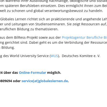
n während ihrer Ausbildung nachhaltige, ökologische und sozial
hrem späteren Berufsleben einsetzen. Dies ermöglicht ihnen zum Be
mwelt zu schonen und global verantwortungsbewusst zu handeln.
 Globales Lernen richtet sich an praktizierende und angehende Leh
r und Leitungen von Studienseminaren. Sie zeigt Ressourcen auf
eruflichen Bildung zu thematisieren.
 aus dem BilRess-Projekt sowie aus der
Projektagentur Berufliche B
ung gerichtet sind. Dabei geht es um die Verbindung der Ressour
 Bildung.
g des World University Service (
WUS
), Deutsches Komitee e. V.
24 über das
Online-Formular
möglich.
40809694 oder
service[at]globaleslernen.de
.