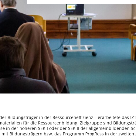
der Bildungsträger in der Ressourceneffizienz – erarbeitete das IZ
terialien für die Ressourcenbildung. Zielgruppe sind Bildungsträ
ise in der höheren SEK I oder der SEK II der allgemeinbildenden S
 mit Bildungsträgern bzw. das Programm ProgRess in der zweiten