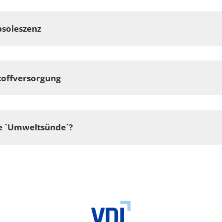
soleszenz
toffversorgung
ne `Umweltsünde`?