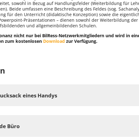
et, sowohl in Bezug auf Handlungsfelder (Weiterbildung für Lehr
ten). Beide umfassen eine Beschreibung des Feldes (sog. Sachanaly
 für den Unterricht (didaktische Konzeption) sowie die eigentlich
werpoint-Präsentationen – dienen sowohl der Weiterbildung der L
ufsbildenden und allgemeinbildenden Schulen.
esonanz nicht nur bei BilRess-Netzwerkmitgliedern und wird in 
hnen zum kostenlosen
Download
zur Verfügung.
en
Rucksack eines Handys
de Büro