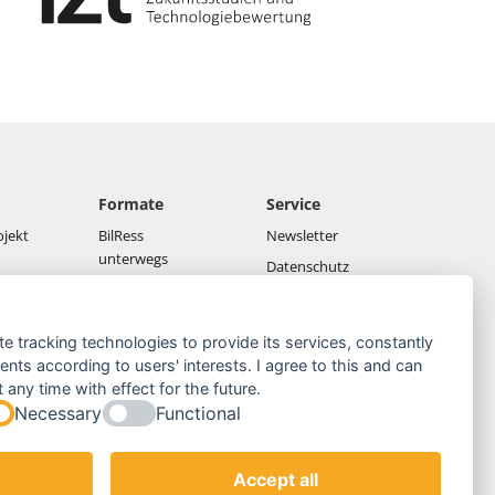
Formate
Service
ojekt
BilRess
Newsletter
unterwegs
Datenschutz
Netzwerk-
Impressum
Konferenzen
Downloads
te tracking technologies to provide its services, constantly
BilRess-vor-Ort
ts according to users' interests. I agree to this and can
Webseminare
any time with effect for the future.
Necessary
Functional
Accept all