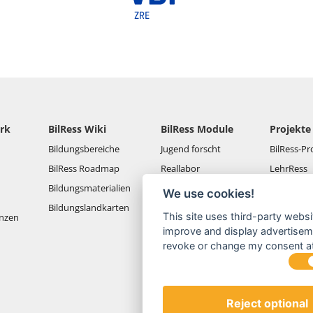
rk
BilRess Wiki
BilRess Module
Projekte
Bildungsbereiche
Jugend forscht
BilRess-Pr
BilRess Roadmap
Reallabor
LehrRess
Bildungsmaterialien
Lernspiele
RessKoRo
We use cookies!
Bildungslandkarten
Außerschulische
BilRess I
This site uses third-party websi
nzen
Ressourcenbildung
BilRess II
improve and display advertisemen
Berufliche Bildung
revoke or change my consent at 
BilRess III
Berufliche
BilRess IV
Ausbildung
Orte der
Reject optional
Umweltbildung