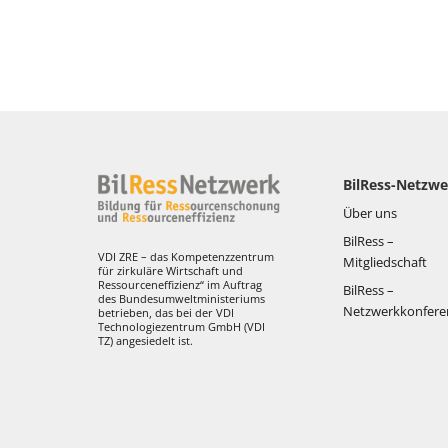
BilRess-Netzwe
Über uns
BilRess –
VDI ZRE – das Kompetenzzentrum
Mitgliedschaft
für zirkuläre Wirtschaft und
Ressourceneffizienz“ im Auftrag
BilRess –
des Bundesumweltministeriums
Netzwerkkonfere
betrieben, das bei der VDI
Technologiezentrum GmbH (VDI
TZ) angesiedelt ist.