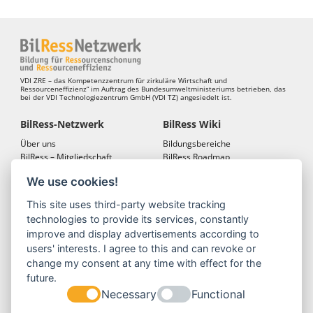
VDI ZRE – das Kompetenzzentrum für zirkuläre Wirtschaft und
Ressourceneffizienz“ im Auftrag des Bundesumweltministeriums betrieben, das
bei der VDI Technologiezentrum GmbH (VDI TZ) angesiedelt ist.
BilRess-Netzwerk
BilRess Wiki
Über uns
Bildungsbereiche
BilRess – Mitgliedschaft
BilRess Roadmap
BilRess – Netzwerkkonferenzen
Bildungsmaterialien
We use cookies!
Bildungslandkarten
This site uses third-party website tracking
BilRess Module
Projekte
technologies to provide its services, constantly
Jugend forscht
BilRess-Projekt
improve and display advertisements according to
Reallabor
LehrRess
users' interests. I agree to this and can revoke or
Lernspiele
RessKoRo
change my consent at any time with effect for the
Außerschulische
BilRess I
future.
Ressourcenbildung
BilRess II
Necessary
Functional
Berufliche Bildung
BilRess III
Berufliche Ausbildung
BilRess IV