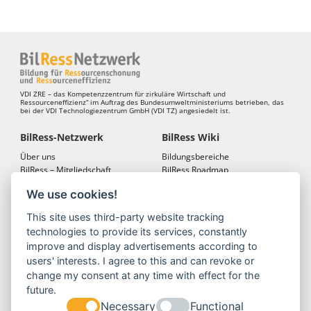
VDI ZRE – das Kompetenzzentrum für zirkuläre Wirtschaft und
Ressourceneffizienz“ im Auftrag des Bundesumweltministeriums betrieben, das
bei der VDI Technologiezentrum GmbH (VDI TZ) angesiedelt ist.
BilRess-Netzwerk
BilRess Wiki
Über uns
Bildungsbereiche
BilRess – Mitgliedschaft
BilRess Roadmap
BilRess – Netzwerkkonferenzen
Bildungsmaterialien
We use cookies!
Bildungslandkarten
This site uses third-party website tracking
BilRess Module
Projekte
technologies to provide its services, constantly
Jugend forscht
BilRess-Projekt
improve and display advertisements according to
Reallabor
LehrRess
users' interests. I agree to this and can revoke or
Lernspiele
RessKoRo
change my consent at any time with effect for the
Außerschulische
BilRess I
future.
Ressourcenbildung
BilRess II
Necessary
Functional