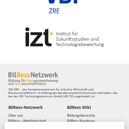
VDI ZRE – das Kompetenzzentrum für zirkuläre Wirtschaft und
Ressourceneffizienz“ im Auftrag des Bundesumweltministeriums betrieben, das
bei der VDI Technologiezentrum GmbH (VDI TZ) angesiedelt ist.
BilRess-Netzwerk
BilRess Wiki
Über uns
Bildungsbereiche
BilRess – Mitgliedschaft
BilRess Roadmap
BilRess – Netzwerkkonferenzen
Bildungsmaterialien