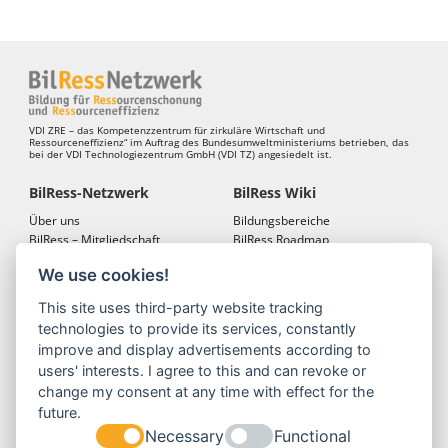
VDI ZRE – das Kompetenzzentrum für zirkuläre Wirtschaft und
Ressourceneffizienz“ im Auftrag des Bundesumweltministeriums betrieben, das
bei der VDI Technologiezentrum GmbH (VDI TZ) angesiedelt ist.
BilRess-Netzwerk
BilRess Wiki
Über uns
Bildungsbereiche
BilRess – Mitgliedschaft
BilRess Roadmap
BilRess – Netzwerkkonferenzen
Bildungsmaterialien
We use cookies!
Bildungslandkarten
This site uses third-party website tracking
BilRess Module
Projekte
technologies to provide its services, constantly
Jugend forscht
BilRess-Projekt
improve and display advertisements according to
Reallabor
LehrRess
users' interests. I agree to this and can revoke or
Lernspiele
RessKoRo
change my consent at any time with effect for the
Außerschulische
BilRess I
future.
Ressourcenbildung
BilRess II
Necessary
Functional
Berufliche Bildung
BilRess III