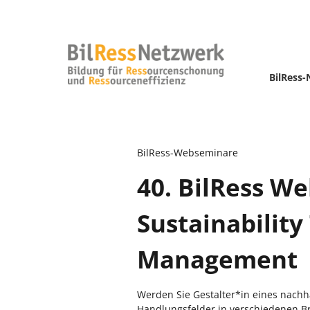
BilRess
BilRess-Webseminare
40. BilRess W
Sustainabilit
Management
Werden Sie Gestalter*in eines nachh
Handlungsfelder in verschiedenen B