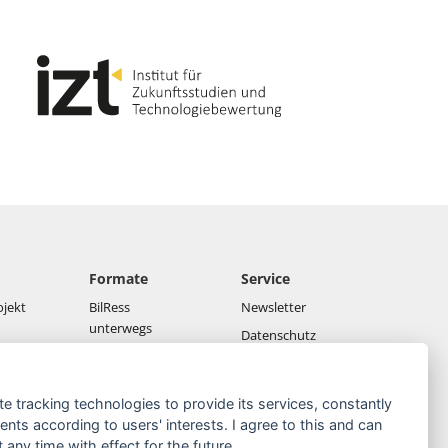
Formate
Service
ojekt
BilRess
Newsletter
unterwegs
Datenschutz
Netzwerk-
Impressum
Konferenzen
Downloads
te tracking technologies to provide its services, constantly
BilRess-vor-Ort
ts according to users' interests. I agree to this and can
Webseminare
any time with effect for the future.