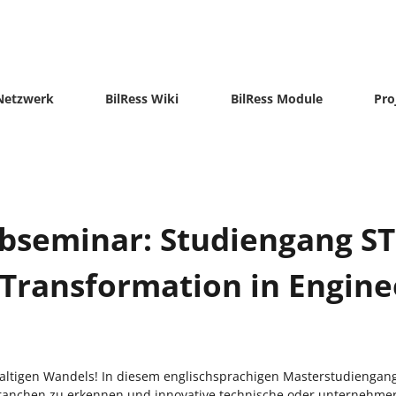
-Netzwerk
BilRess Wiki
BilRess Module
Pro
ebseminar: Studiengang S
y Transformation in Engin
altigen Wandels! In diesem englischsprachigen Masterstudiengang 
ranchen zu erkennen und innovative technische oder unternehmer