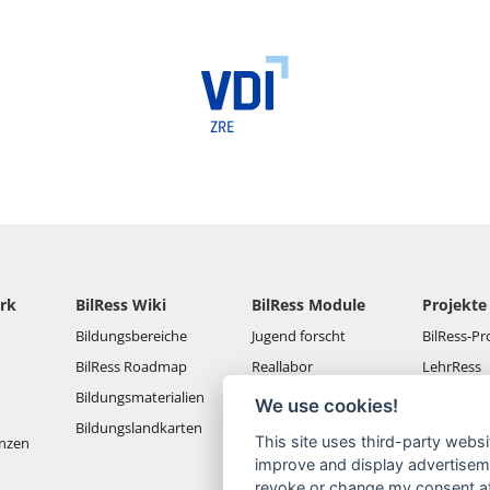
rk
BilRess Wiki
BilRess Module
Projekte
Bildungsbereiche
Jugend forscht
BilRess-Pr
BilRess Roadmap
Reallabor
LehrRess
Bildungsmaterialien
Lernspiele
RessKoRo
We use cookies!
Bildungslandkarten
Außerschulische
BilRess I
This site uses third-party websi
nzen
Ressourcenbildung
BilRess II
improve and display advertisemen
Berufliche Bildung
revoke or change my consent at 
BilRess III