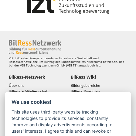
VDI ZRE – das Kompetenzzentrum für zirkuläre Wirtschaft und
Ressourceneffizienz“ im Auftrag des Bundesumweltministeriums betrieben, das
bei der VDI Technologiezentrum GmbH (VDI TZ) angesiedelt ist.
BilRess-Netzwerk
BilRess Wiki
Über uns
Bildungsbereiche
BilRess – Mitgliedschaft
BilRess Roadmap
BilRess – Netzwerkkonferenzen
Bildungsmaterialien
We use cookies!
Bildungslandkarten
This site uses third-party website tracking
BilRess Module
Projekte
technologies to provide its services, constantly
Jugend forscht
BilRess-Projekt
improve and display advertisements according to
Reallabor
LehrRess
users' interests. I agree to this and can revoke or
Lernspiele
RessKoRo