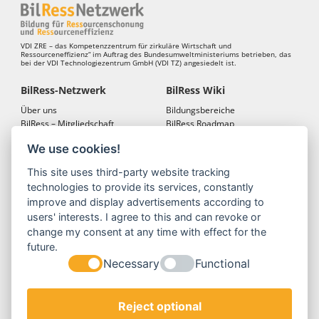
VDI ZRE – das Kompetenzzentrum für zirkuläre Wirtschaft und
Ressourceneffizienz“ im Auftrag des Bundesumweltministeriums betrieben, das
bei der VDI Technologiezentrum GmbH (VDI TZ) angesiedelt ist.
BilRess-Netzwerk
BilRess Wiki
Über uns
Bildungsbereiche
BilRess – Mitgliedschaft
BilRess Roadmap
BilRess – Netzwerkkonferenzen
Bildungsmaterialien
We use cookies!
Bildungslandkarten
This site uses third-party website tracking
BilRess Module
Projekte
technologies to provide its services, constantly
Jugend forscht
BilRess-Projekt
improve and display advertisements according to
Reallabor
LehrRess
users' interests. I agree to this and can revoke or
Lernspiele
RessKoRo
change my consent at any time with effect for the
Außerschulische
BilRess I
future.
Ressourcenbildung
BilRess II
Necessary
Functional
Berufliche Bildung
BilRess III
Berufliche Ausbildung
BilRess IV
Orte der Umweltbildung
Reject optional