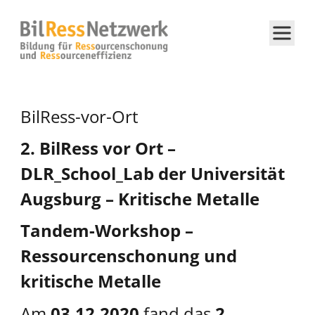
BilRess-vor-Ort
2. BilRess vor Ort –
DLR_School_Lab der Universität
Augsburg – Kritische Metalle
Tandem-Workshop –
Ressourcenschonung und
kritische Metalle
Am
03.12.2020
fand das
2.