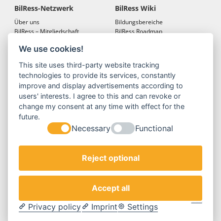
BilRess-Netzwerk
BilRess Wiki
Über uns
Bildungsbereiche
BilRess – Mitgliedschaft
BilRess Roadmap
BilRess – Netzwerkkonferenzen
Bildungsmaterialien
We use cookies!
Bildungslandkarten
This site uses third-party website tracking
BilRess Module
Projekte
technologies to provide its services, constantly
Jugend forscht
BilRess-Projekt
improve and display advertisements according to
Reallabor
LehrRess
users' interests. I agree to this and can revoke or
Lernspiele
RessKoRo
change my consent at any time with effect for the
Außerschulische
BilRess I
future.
Ressourcenbildung
BilRess II
Necessary
Functional
Berufliche Bildung
BilRess III
Berufliche Ausbildung
BilRess IV
Orte der Umweltbildung
Reject optional
Formate
Service
BilRess unterwegs
Newsletter
Accept all
Netzwerk-Konferenzen
Datenschutz
BilRess-vor-Ort
Impressum
Privacy policy
Imprint
Settings
Cookie Consent by Legal Cockpit
Webseminare
Downloads