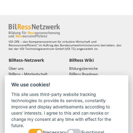
VDI ZRE – das Kompetenzzentrum für zirkuläre Wirtschaft und
Ressourceneffizienz“ im Auftrag des Bundesumweltministeriums betrieben, das
bei der VDI Technologiezentrum GmbH (VDI TZ) angesiedelt ist.
BilRess-Netzwerk
BilRess Wiki
Über uns
Bildungsbereiche
BilRess – Mitgliedschaft
BilRess Roadmap
BilRess – Netzwerkkonferenzen
Bildungsmaterialien
We use cookies!
Bildungslandkarten
This site uses third-party website tracking
BilRess Module
Projekte
technologies to provide its services, constantly
Jugend forscht
BilRess-Projekt
improve and display advertisements according to
Reallabor
LehrRess
users' interests. I agree to this and can revoke or
Lernspiele
RessKoRo
change my consent at any time with effect for the
Außerschulische
BilRess I
future.
Ressourcenbildung
BilRess II
Necessary
Functional