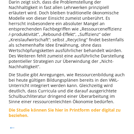
Darin zeigt sich, dass die Problemstellung der
Nachhaltigkeit in fast allen Lehrwerken prinzipiell
erläutert wird. Doch bleiben traditionelle ökonomische
Modelle von dieser Einsicht zumeist unberührt. Es
herrscht insbesondere ein absoluter Mangel an
entsprechenden Fachbegriffen wie „Ressourceneffizienz
/-produktivität“, „Rebound-Effekt“, „Suffizienz“ oder
„Kreislaufwirtschaft“; selbst „Recycling“ findet bestenfalls
als schemenhafte Idee Erwähnung, ohne dass
Wertschöpfungsketten ausführlicher behandelt würden.
Des Weiteren fehlt zumeist eine ausführliche Darstellung
potentieller Strategien zur Überwindung der „Nicht-
Nachhaltigkeit“.
Die Studie gibt Anregungen, wie Ressourcenbildung auch
bei heute gültigen Bildungsplänen bereits in den VWL-
Unterricht integriert werden kann. Gleichzeitig wird
deutlich, dass Curricula und die darauf ausgerichtete
Schulbuchliteratur dringend einer Überarbeitung im
Sinne einer ressourcenleichten Ökonomie bedürfen.
Die Studie können Sie hier in Printform oder digital zu
beziehen.
←