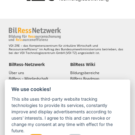
VDI ZRE – das Kompetenzzentrum für zirkuläre Wirtschaft und
Ressourceneffizienz“ im Auftrag des Bundesumweltministeriums betrieben, das
bei der VDI Technologiezentrum GmbH (VDI TZ) angesiedelt ist.
BilRess-Netzwerk
BilRess Wiki
Über uns
Bildungsbereiche
BilRess – Mitgliedschaft
BilRess Roadmap
BilRess – Netzwerkkonferenzen
Bildungsmaterialien
We use cookies!
Bildungslandkarten
This site uses third-party website tracking
BilRess Module
Projekte
technologies to provide its services, constantly
Jugend forscht
BilRess-Projekt
improve and display advertisements according to
Reallabor
LehrRess
users' interests. I agree to this and can revoke or
Lernspiele
RessKoRo
change my consent at any time with effect for the
Außerschulische
BilRess I
future.
Ressourcenbildung
BilRess II