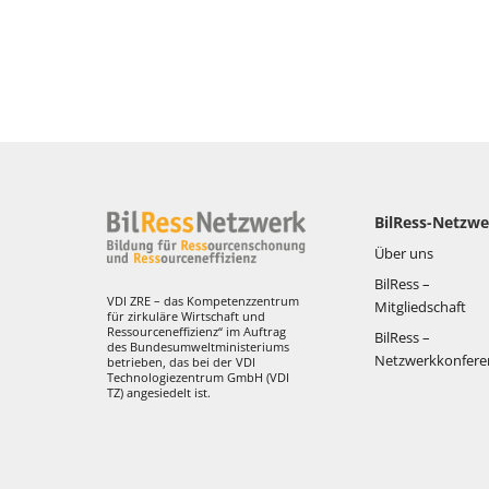
BilRess-Netzwe
Über uns
BilRess –
VDI ZRE – das Kompetenzzentrum
Mitgliedschaft
für zirkuläre Wirtschaft und
Ressourceneffizienz“ im Auftrag
BilRess –
des Bundesumweltministeriums
Netzwerkkonfere
betrieben, das bei der VDI
Technologiezentrum GmbH (VDI
TZ) angesiedelt ist.