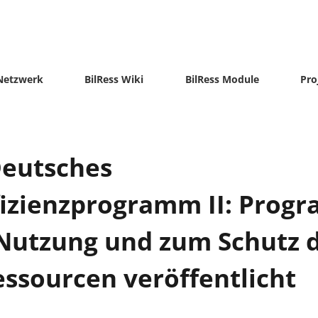
-Netzwerk
BilRess Wiki
BilRess Module
Pro
Deutsches
izienzprogramm II: Prog
Nutzung und zum Schutz 
essourcen veröffentlicht