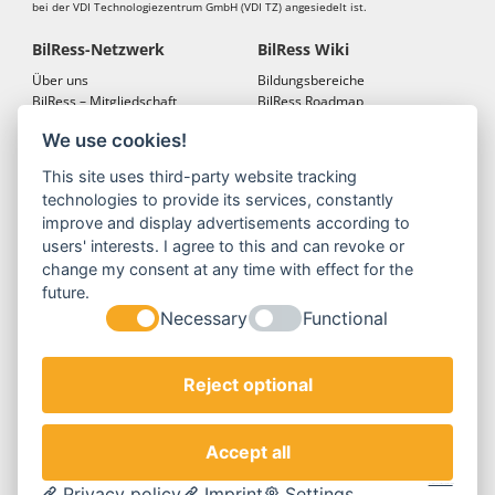
bei der VDI Technologiezentrum GmbH (VDI TZ) angesiedelt ist.
BilRess-Netzwerk
BilRess Wiki
Über uns
Bildungsbereiche
BilRess – Mitgliedschaft
BilRess Roadmap
BilRess – Netzwerkkonferenzen
Bildungsmaterialien
We use cookies!
Bildungslandkarten
This site uses third-party website tracking
BilRess Module
Projekte
technologies to provide its services, constantly
Jugend forscht
BilRess-Projekt
improve and display advertisements according to
Reallabor
LehrRess
users' interests. I agree to this and can revoke or
Lernspiele
RessKoRo
change my consent at any time with effect for the
Außerschulische
BilRess I
future.
Ressourcenbildung
BilRess II
Necessary
Functional
Berufliche Bildung
BilRess III
Berufliche Ausbildung
BilRess IV
Orte der Umweltbildung
Reject optional
Formate
Service
BilRess unterwegs
Newsletter
Accept all
Netzwerk-Konferenzen
Datenschutz
BilRess-vor-Ort
Impressum
Privacy policy
Imprint
Settings
Cookie Consent by Legal Cockpit