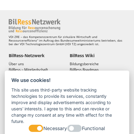
VDI ZRE – das Kompetenzzentrum für zirkuläre Wirtschaft und
Ressourceneffizienz“ im Auftrag des Bundesumweltministeriums betrieben, das
bei der VDI Technologiezentrum GmbH (VDI TZ) angesiedelt ist.
BilRess-Netzwerk
BilRess Wiki
Über uns
Bildungsbereiche
BilRess – Mitgliedschaft
BilRess Roadmap
BilRess – Netzwerkkonferenzen
Bildungsmaterialien
We use cookies!
Bildungslandkarten
This site uses third-party website tracking
BilRess Module
Projekte
technologies to provide its services, constantly
Jugend forscht
BilRess-Projekt
improve and display advertisements according to
Reallabor
LehrRess
users' interests. I agree to this and can revoke or
Lernspiele
RessKoRo
change my consent at any time with effect for the
Außerschulische
BilRess I
future.
Ressourcenbildung
BilRess II
Necessary
Functional
Berufliche Bildung
BilRess III