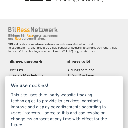
VDI ZRE – das Kompetenzzentrum für zirkuläre Wirtschaft und
Ressourceneffizienz“ im Auftrag des Bundesumweltministeriums betrieben, das
bei der VDI Technologiezentrum GmbH (VDI TZ) angesiedelt ist.
BilRess-Netzwerk
BilRess Wiki
Über uns
Bildungsbereiche
BilRess – Mitgliedschaft
BilRess Roadmap
BilRess – Netzwerkkonferenzen
Bildungsmaterialien
We use cookies!
Bildungslandkarten
This site uses third-party website tracking
BilRess Module
Projekte
technologies to provide its services, constantly
Jugend forscht
BilRess-Projekt
improve and display advertisements according to
Reallabor
LehrRess
users' interests. I agree to this and can revoke or
Lernspiele
RessKoRo
change my consent at any time with effect for the
Außerschulische
BilRess I
future.