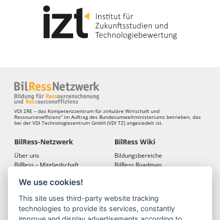
VDI ZRE – das Kompetenzzentrum für zirkuläre Wirtschaft und
Ressourceneffizienz“ im Auftrag des Bundesumweltministeriums betrieben, das
bei der VDI Technologiezentrum GmbH (VDI TZ) angesiedelt ist.
BilRess-Netzwerk
BilRess Wiki
Über uns
Bildungsbereiche
BilRess – Mitgliedschaft
BilRess Roadmap
BilRess – Netzwerkkonferenzen
Bildungsmaterialien
We use cookies!
Bildungslandkarten
This site uses third-party website tracking
BilRess Module
Projekte
technologies to provide its services, constantly
Jugend forscht
BilRess-Projekt
improve and display advertisements according to