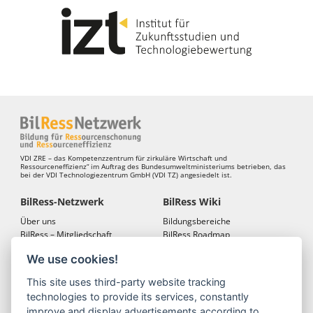
VDI ZRE – das Kompetenzzentrum für zirkuläre Wirtschaft und
Ressourceneffizienz“ im Auftrag des Bundesumweltministeriums betrieben, das
bei der VDI Technologiezentrum GmbH (VDI TZ) angesiedelt ist.
BilRess-Netzwerk
BilRess Wiki
Über uns
Bildungsbereiche
BilRess – Mitgliedschaft
BilRess Roadmap
BilRess – Netzwerkkonferenzen
Bildungsmaterialien
We use cookies!
Bildungslandkarten
This site uses third-party website tracking
BilRess Module
Projekte
technologies to provide its services, constantly
Jugend forscht
BilRess-Projekt
improve and display advertisements according to